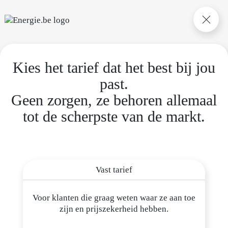
Kies het tarief dat het best bij jou
Over
E
nergie.be
past.
Onze aanpak
Geen zorgen, ze behoren allemaal
Ons aanbod
tot de scherpste van de markt.
Bereken mijn prijs
Werken bij
E
nergie.be
Hulp en contact
Vast tarief
Onze initiatieven
Voor klanten die graag weten waar ze aan toe
Tariefcheck
zijn en prijszekerheid hebben.
Energieke zondag