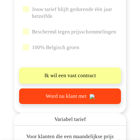
Overtuig een vriend
Jouw tarief blijft gedurende één jaar
Bomen planten met ons
hetzelfde
Stekkerbatterij
Beschermd tegen prijsschommelingen
Handige info
100% Belgisch groen
Tariefkaarten
Indexatieparameter
Energieovernamedocument
Ik wil een vast contract
Verhuis
Blog
Word nu klant met
E
nergie.be NV
-
BE 0476.243.769
-
Koning Albert II-laan 7, 1210 Brussel
-
support@energie.be
Algemene voorwaarden
Privacy en disclaimer
Cookiesbeleid
Variabel tarief
Voor klanten die een maandelijkse prijs