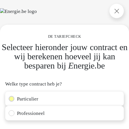
DE TARIEFCHECK
Over
E
nergie.be
Selecteer hieronder jouw contract en
Onze aanpak
wij berekenen hoeveel jij kan
Ons aanbod
besparen bij
E
nergie.be
Bereken mijn prijs
Werken bij
E
nergie.be
Welke type contract heb je?
Hulp en contact
Particulier
Onze initiatieven
Professioneel
Tariefcheck
Energieke zondag