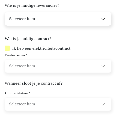
Overtuig een vriend
Wie is je huidige leverancier?
Bomen planten met ons
Stekkerbatterij
Selecteer item
Handige info
Wat is je huidig contract?
Tariefkaarten
Ik heb een elektriciteitscontract
Indexatieparameter
Productnaam *
Energieovernamedocument
Verhuis
Selecteer item
Blog
Wanneer sloot je je contract af?
E
nergie.be NV
-
BE 0476.243.769
-
Koning Albert II-laan 7, 1210 Brussel
-
support@energie.be
Contractdatum *
Algemene voorwaarden
Privacy en disclaimer
Cookiesbeleid
Selecteer item